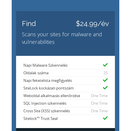
Find
$24.99/év
Scans your sites for malware and
vulnerabilities
Napi Malware Szkennelés
Oldalak száma
25
Napi feketelista megfigyelés
SiteLock kockázati pontszám
Weboldal alkalmazás ellenőrzése
One Time
SQL Injection szkennelés
One Time
Cross Site (XSS) szkennelés
One Time
Sitelock™ Trust Seal