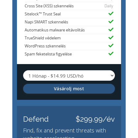
Cross Site (XSS) szkennelés
Daily
Sitelock™ Trust Seal
Napi SMART szkennelés
Automatikus malware eltávolítás
TrueShield védelem
WordPress szkennelés
Spam feketelista figyelése
Vásárolj most
Defend
$299.99/év
Find, fix and prevent threats with