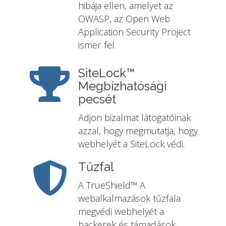
hibája ellen, amelyet az
OWASP, az Open Web
Application Security Project
ismer fel.
SiteLock™
Megbízhatósági
pecsét
Adjon bizalmat látogatóinak
azzal, hogy megmutatja, hogy
webhelyét a SiteLock védi.
Tűzfal
A TrueShield™ A
webalkalmazások tűzfala
megvédi webhelyét a
hackerek és támadások