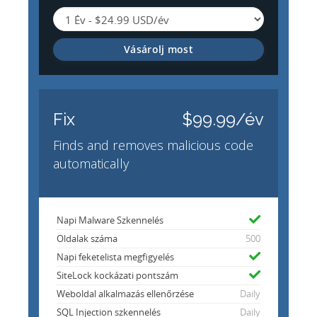
Vásárolj most
Fix
$99.99/év
Finds and removes malicious code
automatically
Napi Malware Szkennelés
Oldalak száma
500
Napi feketelista megfigyelés
SiteLock kockázati pontszám
Weboldal alkalmazás ellenőrzése
Daily
SQL Injection szkennelés
Daily