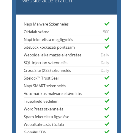
website acceleration
Napi Malware Szkennelés
Oldalak száma
500
Napi feketelista megfigyelés
SiteLock kockázati pontszám
Weboldal alkalmazás ellenőrzése
Daily
SQL Injection szkennelés
Daily
Cross Site (XSS) szkennelés
Daily
Sitelock™ Trust Seal
Napi SMART szkennelés
Automatikus malware eltávolítás
TrueShield védelem
WordPress szkennelés
Spam feketelista figyelése
Webalkalmazás tűzfala
Globális CDN