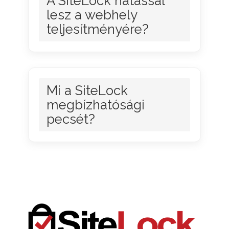
A SiteLock hatással
lesz a webhely
teljesítményére?
Mi a SiteLock
megbízhatósági
pecsét?