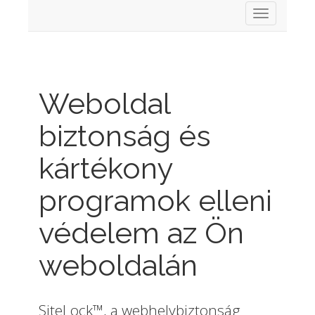
Váltás
a
navigációra
Weboldal
biztonság és
kártékony
programok elleni
védelem az Ön
weboldalán
SiteLock™, a webhelybiztonság